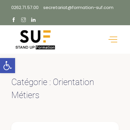
Skip
0262.71.57.00
secretariat@formation-suf.com
to
content
Ouvrir la barre d’outils
Catégorie :
Orientation
Métiers