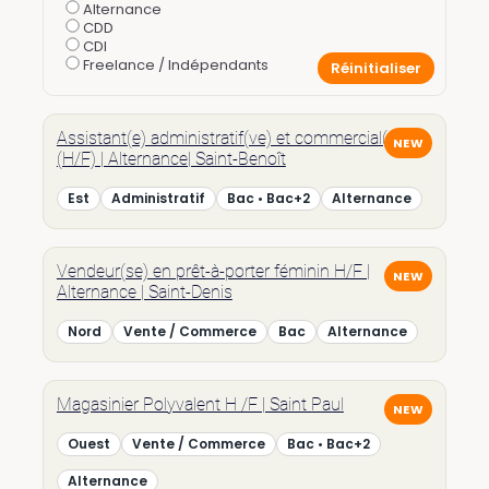
Alternance
CDD
CDI
Freelance / Indépendants
Réinitialiser
Assistant(e) administratif(ve) et commercial(e)
(H/F) | Alternance| Saint-Benoît
Est
Administratif
Bac • Bac+2
Alternance
Vendeur(se) en prêt-à-porter féminin H/F |
Alternance | Saint-Denis
Nord
Vente / Commerce
Bac
Alternance
Magasinier Polyvalent H /F | Saint Paul
Ouest
Vente / Commerce
Bac • Bac+2
Alternance