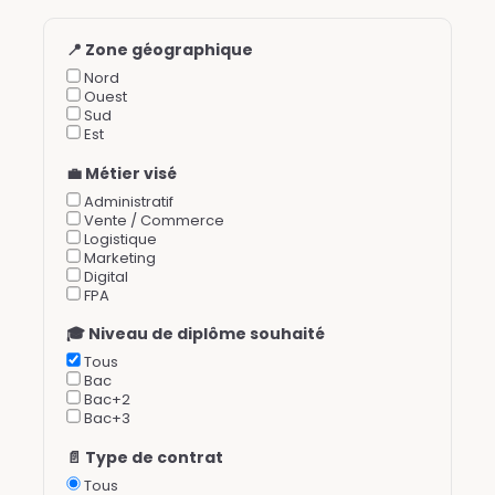
📍 Zone géographique
Nord
Ouest
Sud
Est
💼 Métier visé
Administratif
Vente / Commerce
Logistique
Marketing
Digital
FPA
🎓 Niveau de diplôme souhaité
Tous
Bac
Bac+2
Bac+3
📄 Type de contrat
Tous