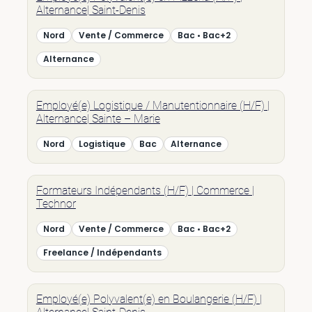
Alternance| Saint-Denis
Nord
Vente / Commerce
Bac • Bac+2
Alternance
Employé(e) Logistique / Manutentionnaire (H/F) |
Alternance| Sainte – Marie
Nord
Logistique
Bac
Alternance
Formateurs Indépendants (H/F) | Commerce |
Technor
Nord
Vente / Commerce
Bac • Bac+2
Freelance / Indépendants
Employé(e) Polyvalent(e) en Boulangerie (H/F) |