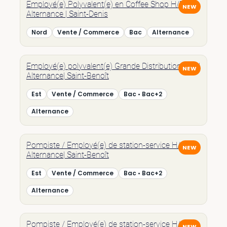
Employé(e) Polyvalent(e) en Coffee Shop H/F |
Alternance | Saint-Denis
Nord
Vente / Commerce
Bac
Alternance
Employé(e) polyvalent(e) Grande Distribution H/F |
Alternance| Saint-Benoît
Est
Vente / Commerce
Bac • Bac+2
Alternance
Pompiste / Employé(e) de station-service H/F |
Alternance| Saint-Benoît
Est
Vente / Commerce
Bac • Bac+2
Alternance
Pompiste / Employé(e) de station-service H/F |