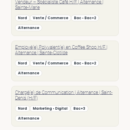
Vendeur – Spécialiste Café H/F | Alternance |
Sainte-Marie
Nord
Vente / Commerce
Bac • Bac+2
Alternance
Employé(e) Polyvalent(e) en Coffee Shop H/F |
Alternance | Sainte-Clotilde
Nord
Vente / Commerce
Bac • Bac+2
Alternance
Chargé(e) de Communication | Alternance | Saint-
Denis (H/F)
Nord
Marketing • Digital
Bac+3
Alternance