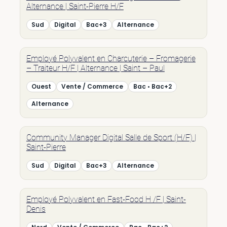
Alternance | Saint-Pierre H/F
Sud
Digital
Bac+3
Alternance
Employé Polyvalent en Charcuterie – Fromagerie
– Traiteur H/F | Alternance | Saint – Paul
Ouest
Vente / Commerce
Bac • Bac+2
Alternance
Community Manager Digital Salle de Sport (H/F) |
Saint-Pierre
Sud
Digital
Bac+3
Alternance
Employé Polyvalent en Fast-Food H /F | Saint-
Denis