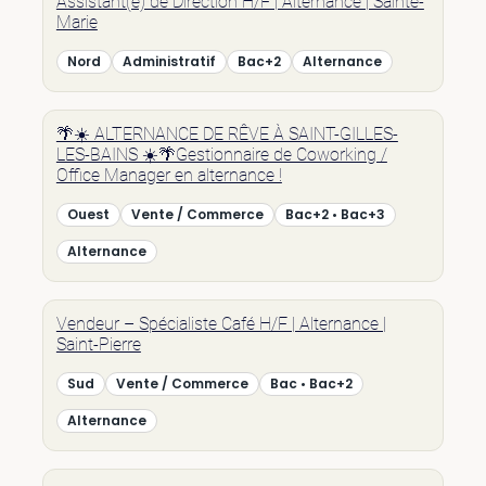
Assistant(e) de Direction H/F | Alternance | Sainte-
Marie
Nord
Administratif
Bac+2
Alternance
🌴☀️ ALTERNANCE DE RÊVE À SAINT-GILLES-
LES-BAINS ☀️🌴Gestionnaire de Coworking /
Office Manager en alternance !
Ouest
Vente / Commerce
Bac+2 • Bac+3
Alternance
Vendeur – Spécialiste Café H/F | Alternance |
Saint-Pierre
Sud
Vente / Commerce
Bac • Bac+2
Alternance