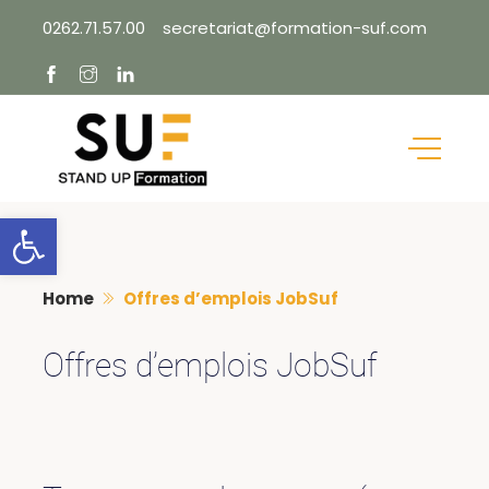
Skip
0262.71.57.00
secretariat@formation-suf.com
to
content
Ouvrir la barre d’outils
Home
Offres d’emplois JobSuf
Offres d’emplois JobSuf