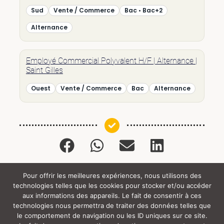
Sud
Vente / Commerce
Bac • Bac+2
Alternance
Employé Commercial Polyvalent H/F | Alternance |
Saint Gilles
Ouest
Vente / Commerce
Bac
Alternance
Pour offrir les meilleures expériences, nous utilisons des
technologies telles que les cookies pour stocker et/ou accéder
Tous droits réservés (c) SUF (y) 2024 |
aux informations des appareils. Le fait de consentir à ces
technologies nous permettra de traiter des données telles que
le comportement de navigation ou les ID uniques sur ce site.