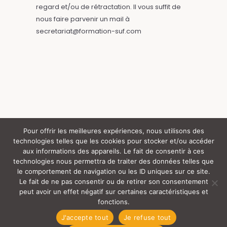
regard et/ou de rétractation. Il vous suffit de
nous faire parvenir un mail à
secretariat@formation-suf.com
Pour offrir les meilleures expériences, nous utilisons des
technologies telles que les cookies pour stocker et/ou accéder
Tous droits réservés (c) SUF (y) 2024 |
aux informations des appareils. Le fait de consentir à ces
technologies nous permettra de traiter des données telles que
le comportement de navigation ou les ID uniques sur ce site.
Rgpd
Mentions Légales
S’Inscrire
Le fait de ne pas consentir ou de retirer son consentement
peut avoir un effet négatif sur certaines caractéristiques et
Handicap
Certificat Qualiopi
[ SUF ]
fonctions.
J'accepte tout
Je refuse tout
[ Newsletter ]