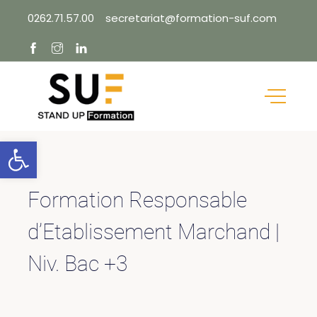
Skip
0262.71.57.00
secretariat@formation-suf.com
to
content
Ouvrir la barre d’outils
Formation Responsable
d’Etablissement Marchand |
Niv. Bac +3