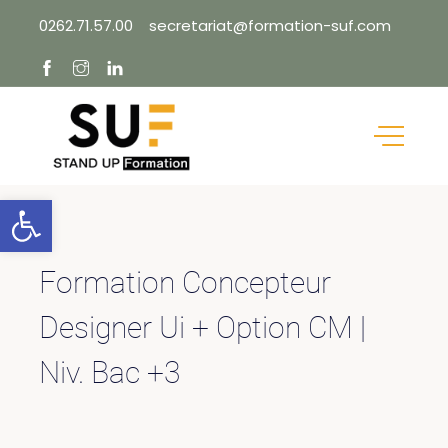
Skip
0262.71.57.00
secretariat@formation-suf.com
to
content
Ouvrir la barre d’outils
Formation Concepteur
Designer Ui + Option CM |
Niv. Bac +3