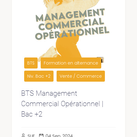
BTS
Formation en alternance
Niv. Bac +2
Vente / Commerce
BTS Management
Commercial Opérationnel |
Bac +2
SUF
04 Sep, 2024