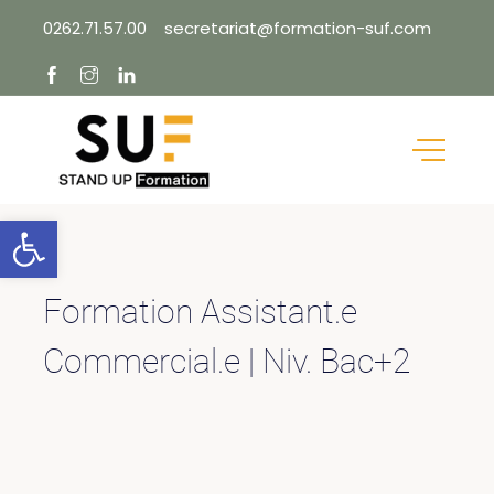
Skip
0262.71.57.00
secretariat@formation-suf.com
to
content
Ouvrir la barre d’outils
Formation Assistant.e
Commercial.e | Niv. Bac+2