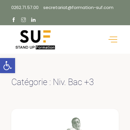
Skip
0262.71.57.00
secretariat@formation-suf.com
to
content
Ouvrir la barre d’outils
Catégorie :
Niv. Bac +3