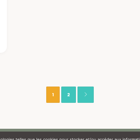
1
2
nologies telles que les cookies pour stocker et/ou accéder aux informat