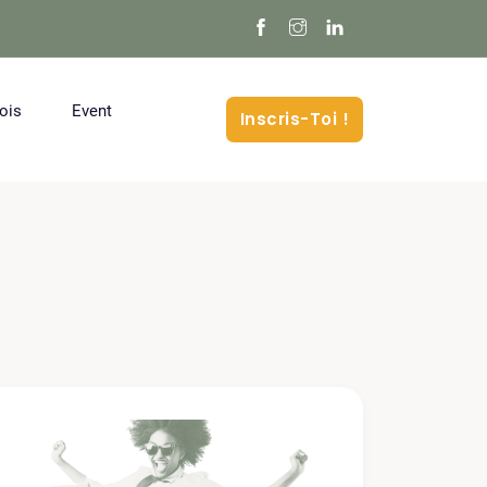
ois
Event
Inscris-Toi !