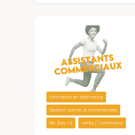
Formation en alternance
Gestion admin. & commerciale
Niv. Bac +2
Vente / Commerce