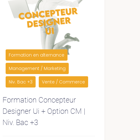
Formation en alternance
Management / Marketing
Niv. Bac +3
Vente / Commerce
Formation Concepteur
Designer Ui + Option CM |
Niv. Bac +3