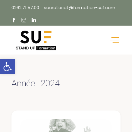
Skip
0262.71.57.00
secretariat@formation-suf.com
to
content
Ouvrir la barre d’outils
Année :
2024