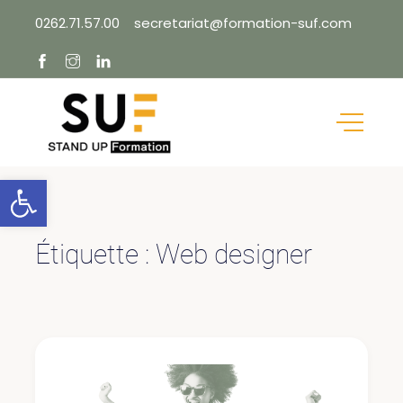
Skip
0262.71.57.00
secretariat@formation-suf.com
to
content
Ouvrir la barre d’outils
Étiquette :
Web designer