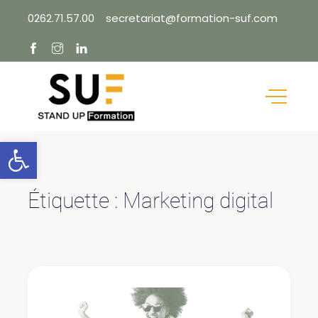
Skip
0262.71.57.00
secretariat@formation-suf.com
to
content
Ouvrir la barre d’outils
Étiquette :
Marketing digital