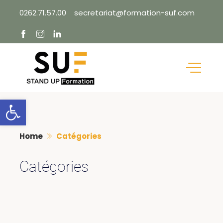
Skip
0262.71.57.00
secretariat@formation-suf.com
to
content
Ouvrir la barre d’outils
Home
Catégories
Catégories