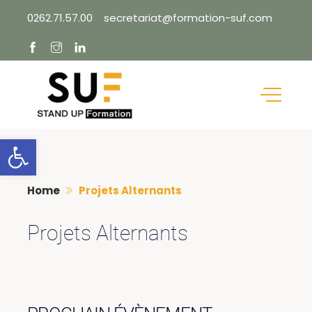
Skip
0262.71.57.00
secretariat@formation-suf.com
to
content
Ouvrir la barre d’outils
Home
Projets Alternants
Projets Alternants