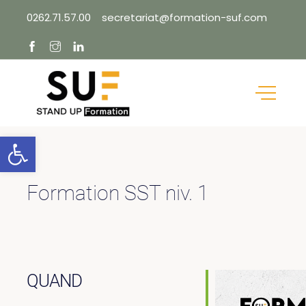
Skip
0262.71.57.00
secretariat@formation-suf.com
to
content
Ouvrir la barre d’outils
Formation SST niv. 1
QUAND