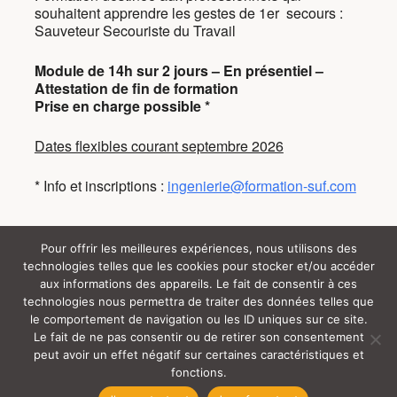
souhaitent apprendre les gestes de 1er secours :
Sauveteur Secouriste du Travail
Module de 14h sur 2 jours – En présentiel –
Attestation de fin de formation
Prise en charge possible *
Dates flexibles courant septembre 2026
* Info et inscriptions :
ingenierie@formation-suf.com
Pour offrir les meilleures expériences, nous utilisons des
technologies telles que les cookies pour stocker et/ou accéder
Tous droits réservés (c) SUF (y) 2024 |
aux informations des appareils. Le fait de consentir à ces
technologies nous permettra de traiter des données telles que
le comportement de navigation ou les ID uniques sur ce site.
Rgpd
Mentions Légales
S’Inscrire
Le fait de ne pas consentir ou de retirer son consentement
peut avoir un effet négatif sur certaines caractéristiques et
Handicap
Certificat Qualiopi
[ SUF ]
fonctions.