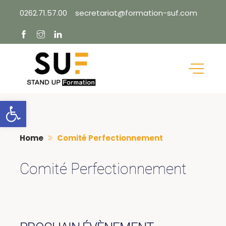
Skip
0262.71.57.00
secretariat@formation-suf.com
to
content
Ouvrir la barre d’outils
Home
Comité Perfectionnement
Comité Perfectionnement