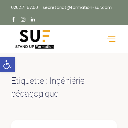
Skip
0262.71.57.00
secretariat@formation-suf.com
to
content
Ouvrir la barre d’outils
Étiquette :
Ingéniérie
pédagogique