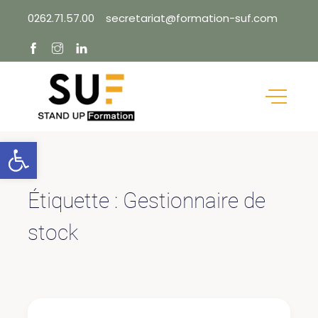
Skip
0262.71.57.00
secretariat@formation-suf.com
to
content
Ouvrir la barre d’outils
Étiquette :
Gestionnaire de
stock