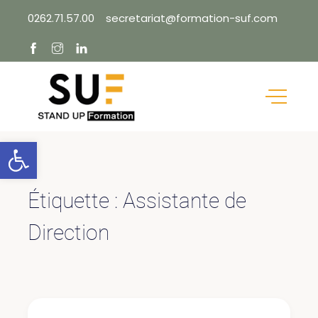
Skip
0262.71.57.00
secretariat@formation-suf.com
to
content
Ouvrir la barre d’outils
Étiquette :
Assistante de
Direction