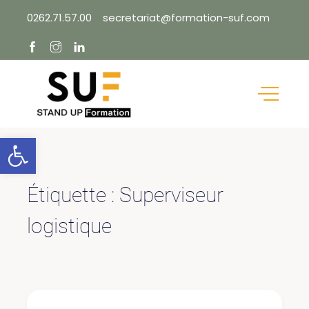
Skip
0262.71.57.00
secretariat@formation-suf.com
to
content
Ouvrir la barre d’outils
Étiquette :
Superviseur
logistique