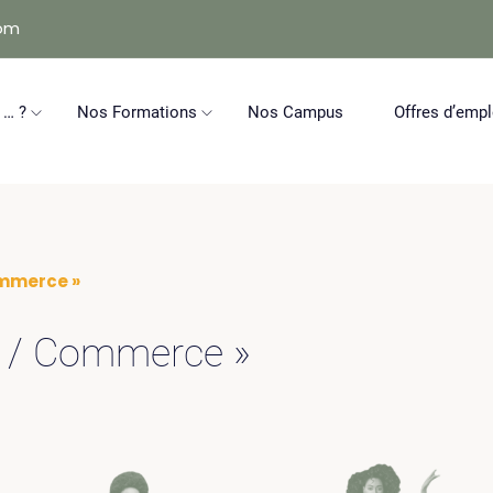
com
 … ?
Nos Formations
Nos Campus
Offres d’empl
ommerce »
e / Commerce »