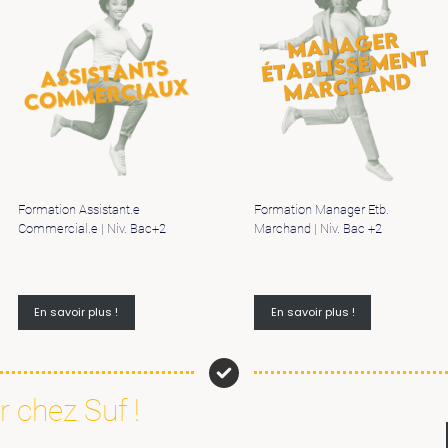
Formation Assistant.e
Formation Manager Etb.
Commercial.e | Niv. Bac+2
Marchand | Niv. Bac +2
En savoir plus !
En savoir plus !
r chez Suf !