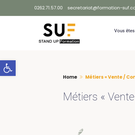
Skip
0262.71.57.00
secretariat@formation-suf.
to
content
Vous êtes
Ouvrir la barre d’outils
Home
Métiers « Vente / C
Métiers « Vent