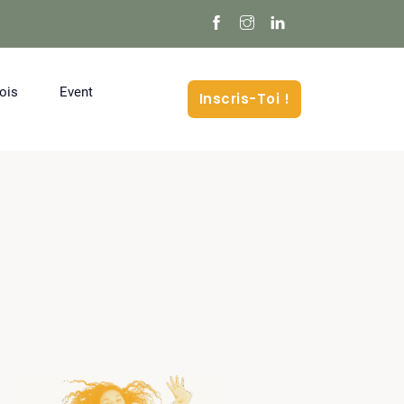
ois
Event
Inscris-Toi !