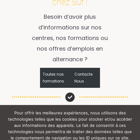
chez Suf !
Besoin d’avoir plus
d’informations sur nos
centres, nos formations ou
nos offres d’emplois en
alternance ?
Toutes nos
Contacte
formations
Nous
Pour offrir les meilleures expériences, nous utilisons des
technologies telles que les cookies pour stocker et/ou accéder
Tous droits réservés (c) SUF (y) 2024 |
aux informations des appareils. Le fait de consentir à ces
technologies nous permettra de traiter des données telles que
le comportement de navigation ou les ID uniques sur ce site.