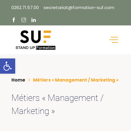
Skip
0262.71.57.00
secretariat@formation-suf.com
to
content
Ouvrir la barre d’outils
Home
Métiers « Management / Marketing »
Métiers « Management /
Marketing »