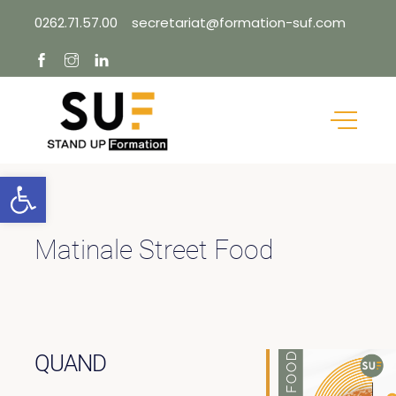
Skip
0262.71.57.00
secretariat@formation-suf.com
to
content
Ouvrir la barre d’outils
Matinale Street Food
QUAND