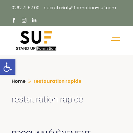
Skip
0262.71.57.00
secretariat@formation-suf.com
to
content
Ouvrir la barre d’outils
Home
restauration rapide
restauration rapide