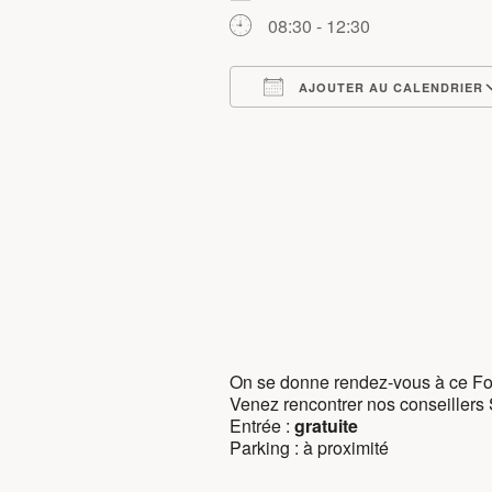
08:30 - 12:30
AJOUTER AU CALENDRIER
Télécharger ICS
Calendrier Google
iCalendar
Office 
O
On se donne rendez-vous à ce For
Venez rencontrer nos conseillers 
Entrée :
gratuite
Parking : à proximité