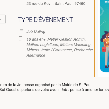
23 rue du Kovil, Saint Paul, 97460
TYPE D’ÉVÈNEMENT
365
utlook Live
Job Dating
16 ans et +
,
Métier Gestion Admin
,
Métiers Logistique
,
Métiers Marketing
,
Métiers Vente / Commerce
,
Recherche
Alternance
um de la Jeunesse organisé par la Mairie de St Paul.
Suf Ouest et parlons de votre avenir !nb : pense à amener ton c