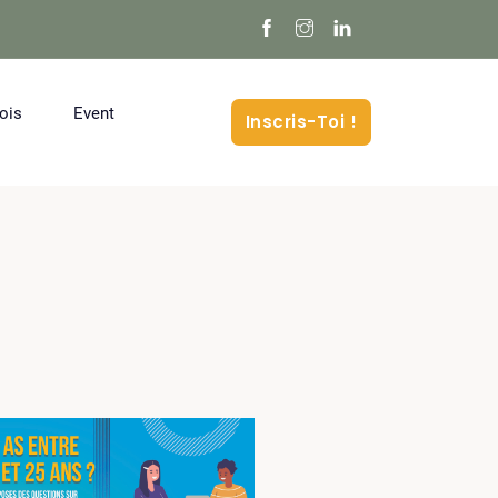
ois
Event
Inscris-Toi !