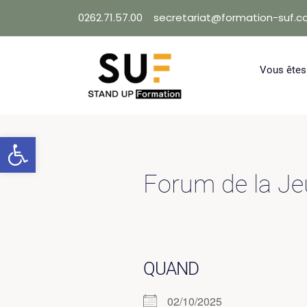
Skip
0262.71.57.00
secretariat@formation-suf.
to
content
Vous êtes
Ouvrir la barre d’outils
Forum de la J
QUAND
02/10/2025