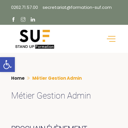
Skip
0262.71.57.00
secretariat@formation-suf.com
to
content
Ouvrir la barre d’outils
Home
Métier Gestion Admin
Métier Gestion Admin