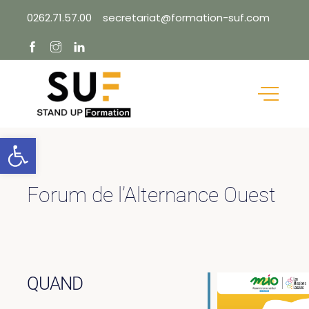
Skip
0262.71.57.00
secretariat@formation-suf.com
to
content
Ouvrir la barre d’outils
Forum de l’Alternance Ouest
QUAND