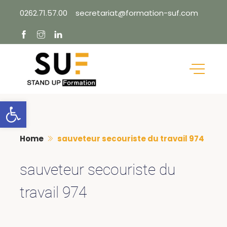
Skip
0262.71.57.00
secretariat@formation-suf.com
to
content
Ouvrir la barre d’outils
Home
sauveteur secouriste du travail 974
sauveteur secouriste du
travail 974