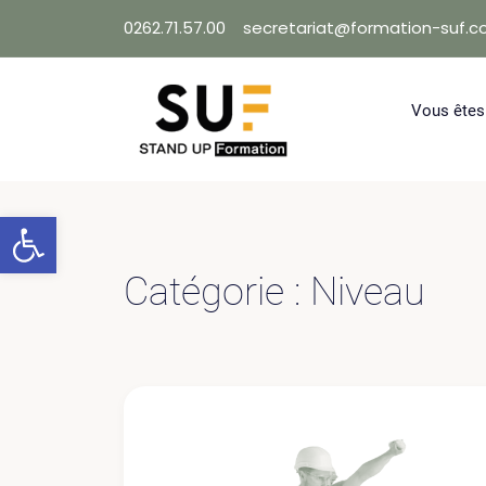
Skip
0262.71.57.00
secretariat@formation-suf.
to
content
Vous êtes
Ouvrir la barre d’outils
Catégorie :
Niveau