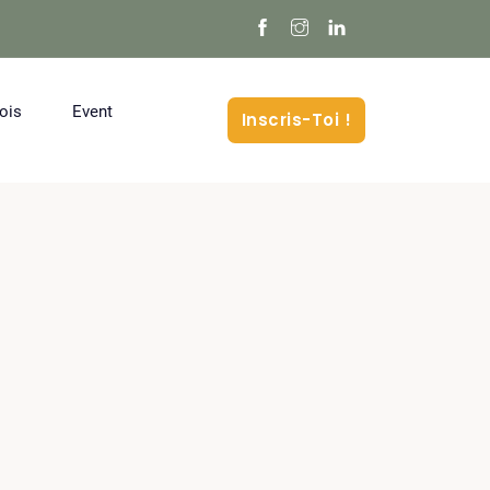
ois
Event
Inscris-Toi !