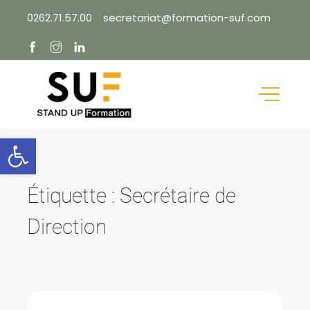
Skip
0262.71.57.00
secretariat@formation-suf.com
to
content
Ouvrir la barre d’outils
Étiquette :
Secrétaire de
Direction