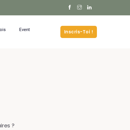
ois
Event
Inscris-Toi !
ires ?