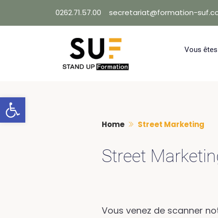
Skip
0262.71.57.00
secretariat@formation-suf.
to
content
Vous êtes
Ouvrir la barre d’outils
Home
Street Marketing
Street Marketi
Vous venez de scanner not