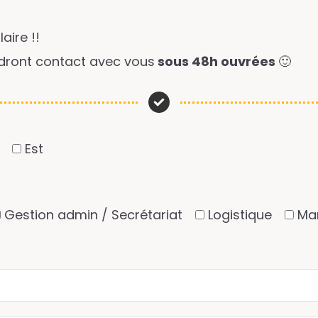
aire !!
ndront contact avec vous
sous 48h ouvrées
🙂
Est
Gestion admin / Secrétariat
Logistique
Ma