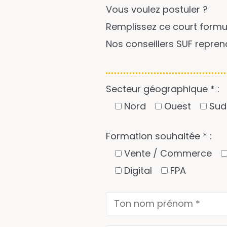
Vous voulez postuler ?
Remplissez ce court formul
Nos conseillers SUF repre
Secteur géographique * :
Nord
Ouest
Sud
Formation souhaitée * :
Vente / Commerce
Digital
FPA