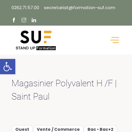
Skip
0262.71.57.00
secretariat@formation-suf.com
to
content
Ouvrir la barre d’outils
Magasinier Polyvalent H /F |
Saint Paul
Ouest
Vente / Commerce
Bac • Bac+2