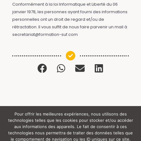
Conformément à la loi Informatique et Liberté du 06
janvier 1978, les personnes ayant fourni des informations
personnelles ont un droit de regard et/ou de
rétractation. Il vous suffit de nous faire parvenir un mail à
secretariat@formation-suf.com
Pour offrir les meilleures expériences, nous utilisons des
technologies telles que les cookies pour stocker et/ou accéder
Tous droits réservés (c) SUF (y) 2024 |
aux informations des appareils. Le fait de consentir à ces
technologies nous permettra de traiter des données telles que
le comportement de navigation ou les ID uniques sur ce site.