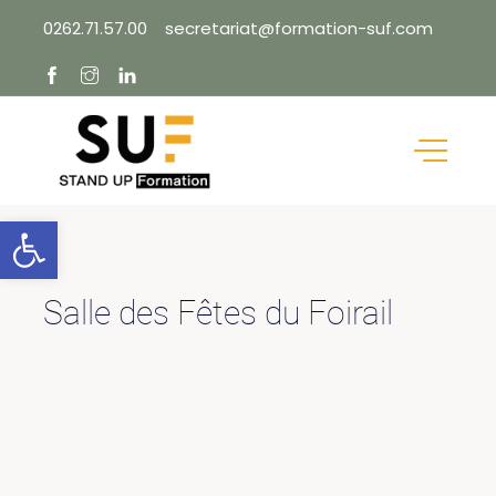
Skip
0262.71.57.00
secretariat@formation-suf.com
to
content
Ouvrir la barre d’outils
Salle des Fêtes du Foirail