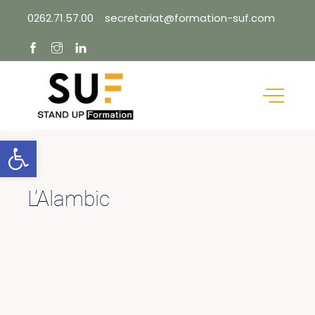
Skip
0262.71.57.00
secretariat@formation-suf.com
to
content
Ouvrir la barre d’outils
L’Alambic