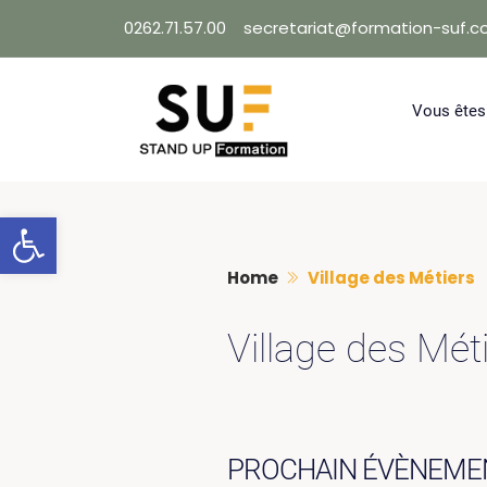
Skip
0262.71.57.00
secretariat@formation-suf.
to
content
Vous êtes
Ouvrir la barre d’outils
Home
Village des Métiers
Village des Mét
PROCHAIN ÉVÈNEME