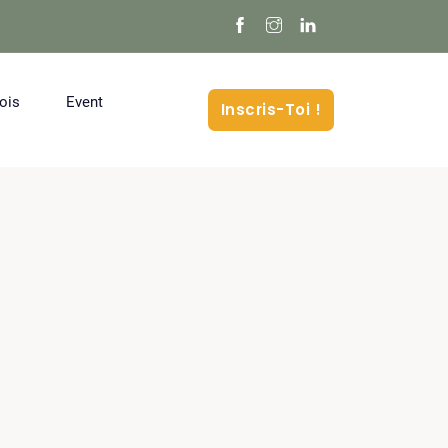
ois
Event
Inscris-Toi !