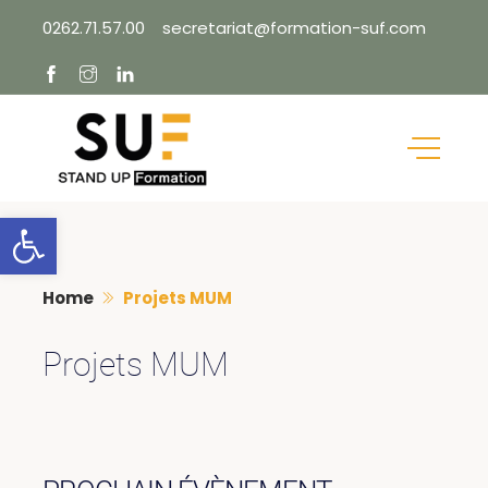
Skip
0262.71.57.00
secretariat@formation-suf.com
to
content
Ouvrir la barre d’outils
Home
Projets MUM
Projets MUM