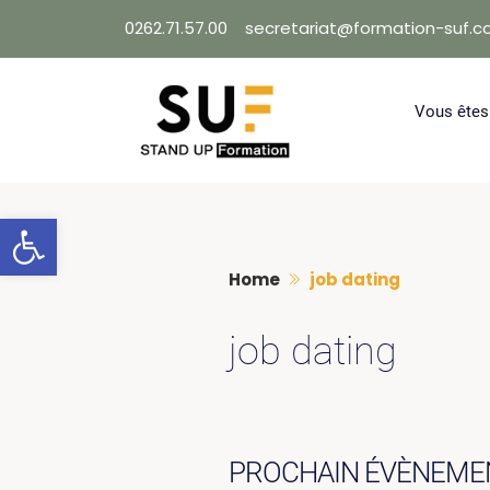
Skip
0262.71.57.00
secretariat@formation-suf.
to
content
Vous êtes
Ouvrir la barre d’outils
Home
job dating
job dating
PROCHAIN ÉVÈNEME