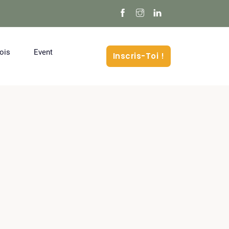
ois
Event
Inscris-Toi !