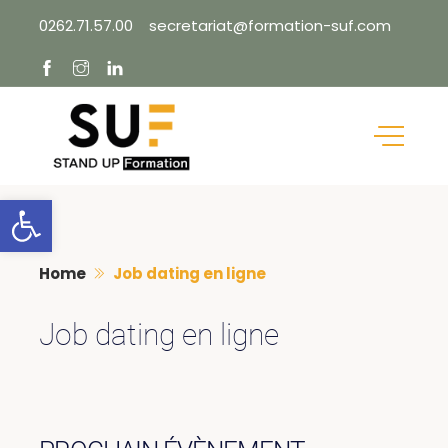
Skip
0262.71.57.00
secretariat@formation-suf.com
to
content
Ouvrir la barre d’outils
Home
Job dating en ligne
Job dating en ligne