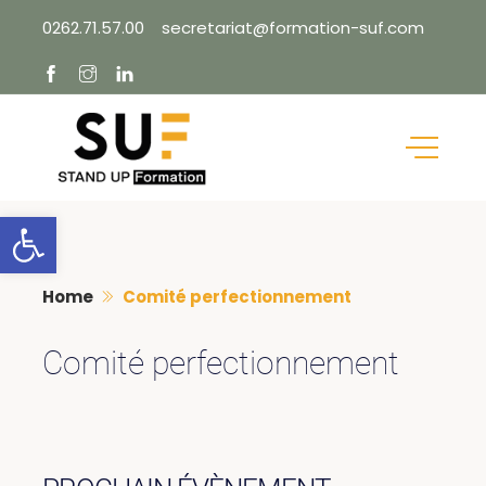
Skip
0262.71.57.00
secretariat@formation-suf.com
to
content
Ouvrir la barre d’outils
Home
Comité perfectionnement
Comité perfectionnement