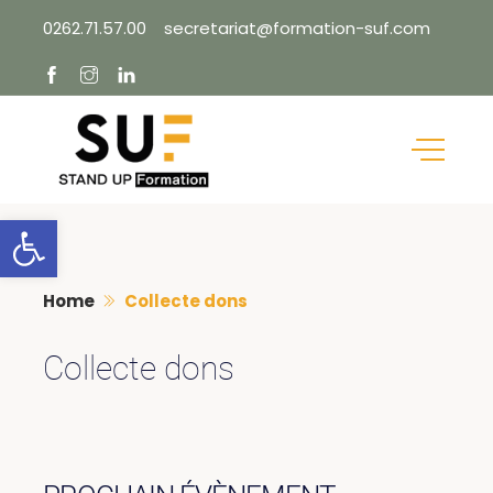
Skip
0262.71.57.00
secretariat@formation-suf.com
to
content
Ouvrir la barre d’outils
Home
Collecte dons
Collecte dons