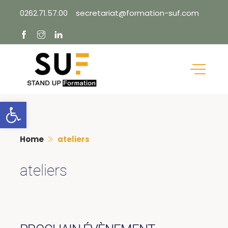
Skip
0262.71.57.00
secretariat@formation-suf.com
to
content
Ouvrir la barre d’outils
Home
ateliers
ateliers