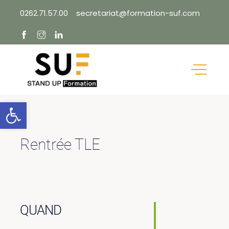
Skip
0262.71.57.00
secretariat@formation-suf.com
to
content
Ouvrir la barre d’outils
Rentrée TLE
QUAND