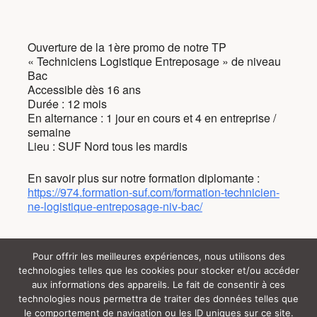
Ouverture de la 1ère promo de notre TP
« Techniciens Logistique Entreposage » de niveau
Bac
Accessible dès 16 ans
Durée : 12 mois
En alternance : 1 jour en cours et 4 en entreprise /
semaine
Lieu : SUF Nord tous les mardis
En savoir plus sur notre formation diplomante :
https://974.formation-suf.com/formation-technicien-
ne-logistique-entreposage-niv-bac/
Pour offrir les meilleures expériences, nous utilisons des
technologies telles que les cookies pour stocker et/ou accéder
Tous droits réservés (c) SUF (y) 2024 |
aux informations des appareils. Le fait de consentir à ces
technologies nous permettra de traiter des données telles que
le comportement de navigation ou les ID uniques sur ce site.