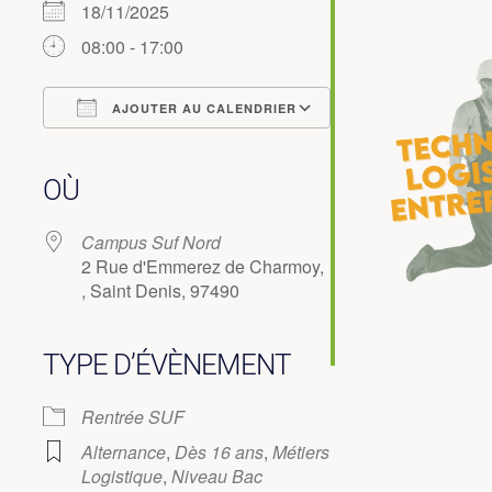
18/11/2025
08:00 - 17:00
AJOUTER AU CALENDRIER
Télécharger ICS
Calendrier Google
iCalendar
Office 365
Outlook Live
OÙ
Campus Suf Nord
2 Rue d'Emmerez de Charmoy,
, Saint Denis, 97490
TYPE D’ÉVÈNEMENT
Rentrée SUF
Alternance
,
Dès 16 ans
,
Métiers
Logistique
,
Niveau Bac