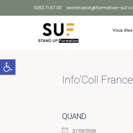
Skip
0262.71.57.00
secretariat@formation-suf.
to
content
Vous êtes
Ouvrir la barre d’outils
Info’Coll Franc
QUAND
21/08/2026