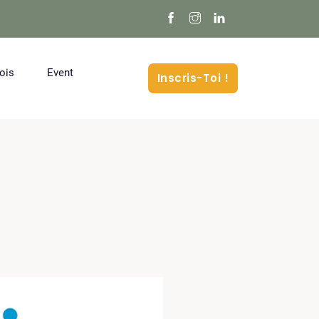
ois
Event
Inscris-Toi !