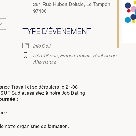
251 Rue Hubert Delisle, Le Tampon,
97430
TYPE D’ÉVÈNEMENT
365
utlook Live
Info'Coll
Dès 16 ans
,
France Travail
,
Recherche
Alternance
rance Travail et se déroulera le 21/08
 SUF Sud et assistez à notre Job Dating
ournée :
ence
de notre organisme de formation.