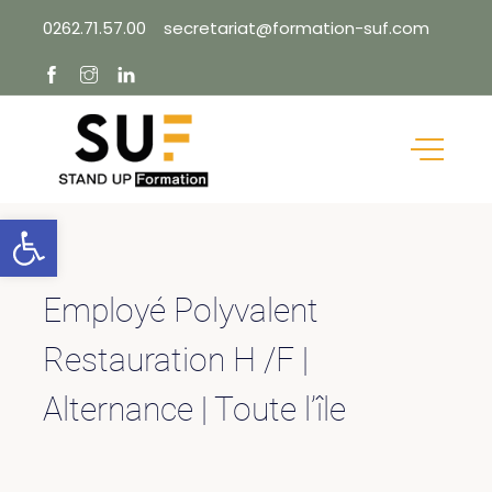
Skip
0262.71.57.00
secretariat@formation-suf.com
to
content
Ouvrir la barre d’outils
Employé Polyvalent
Restauration H /F |
Alternance | Toute l’île