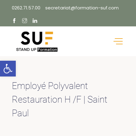
Skip
0262.71.57.00
secretariat@formation-suf.com
to
content
Ouvrir la barre d’outils
Employé Polyvalent
Restauration H /F | Saint
Paul