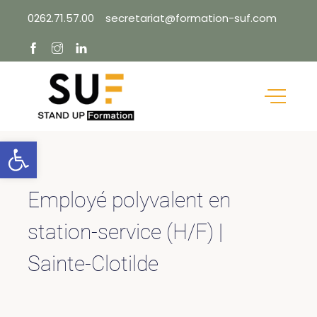
Skip
0262.71.57.00
secretariat@formation-suf.com
to
content
Ouvrir la barre d’outils
Employé polyvalent en
station-service (H/F) |
Sainte-Clotilde