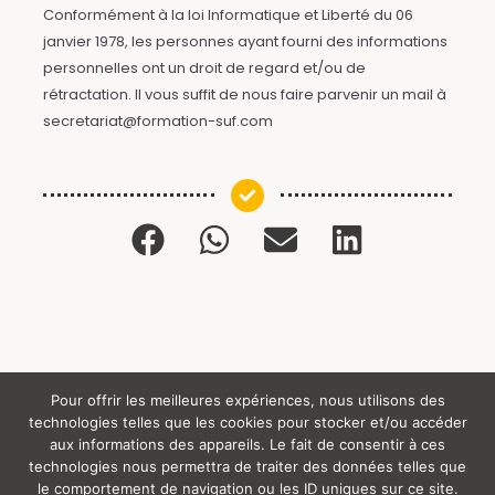
Conformément à la loi Informatique et Liberté du 06
janvier 1978, les personnes ayant fourni des informations
personnelles ont un droit de regard et/ou de
rétractation. Il vous suffit de nous faire parvenir un mail à
secretariat@formation-suf.com
Pour offrir les meilleures expériences, nous utilisons des
technologies telles que les cookies pour stocker et/ou accéder
Tous droits réservés (c) SUF (y) 2024 |
aux informations des appareils. Le fait de consentir à ces
technologies nous permettra de traiter des données telles que
le comportement de navigation ou les ID uniques sur ce site.