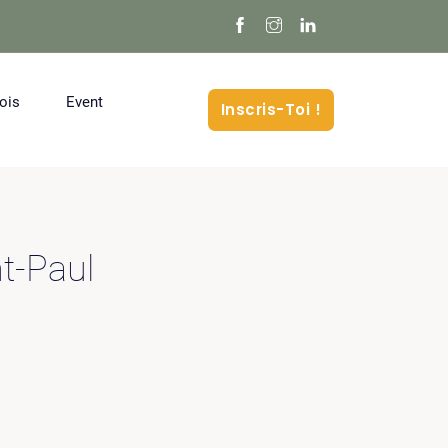
ois
Event
Inscris-Toi !
nt-Paul