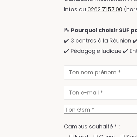
Infos au
0262.71.57.00
(hor
📝
Pourquoi choisir SUF p
✔️ 3 centres à la Réunion 
✔️ Pédagogie ludique ✔️ En
Campus souhaité * :
Nord
Ouest
Sud