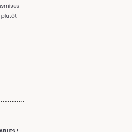
nsmises
 plutôt
BLES !