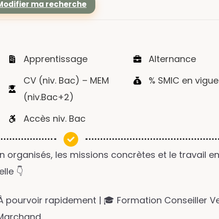
 Modifier ma recherche
Apprentissage
Alternance
CV (niv. Bac) – MEM
% SMIC en vigue
(niv.Bac+2)
Accès niv. Bac
 organisés, les missions concrètes et le travail e
lle 👇
 À pourvoir rapidement | 🎓 Formation Conseiller V
 Marchand