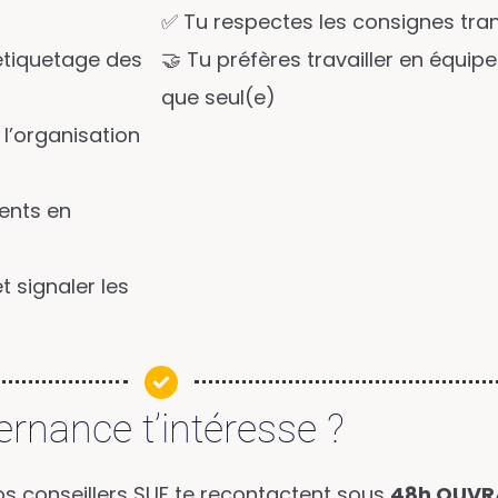
✅ Tu respectes les consignes tra
’étiquetage des
🤝 Tu préfères travailler en équipe
que seul(e)
à l’organisation
ients en
et signaler les
ternance t’intéresse ?
s conseillers SUF te recontactent sous
48h OUVRA