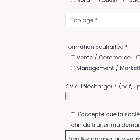
Formation souhaitée * :
Vente / Commerce
Management / Market
CV à télécharger * (pdf, J
J’accepte que la soci
afin de traiter ma deman
Veuillez prouver que vou