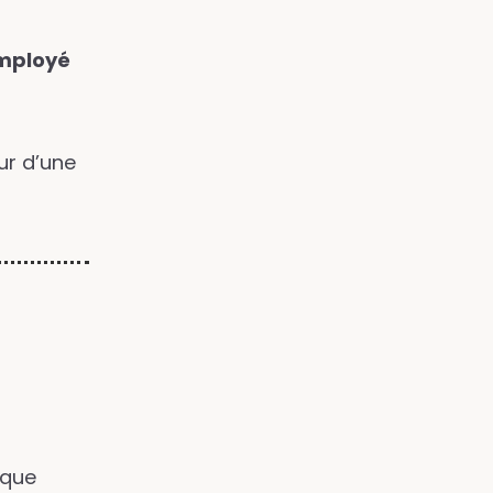
mployé
ur d’une
ique