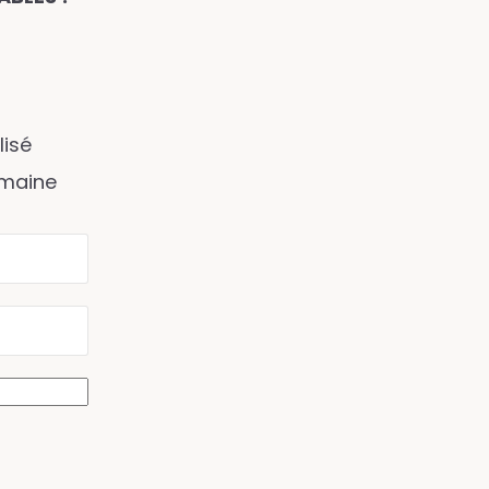
lisé
umaine