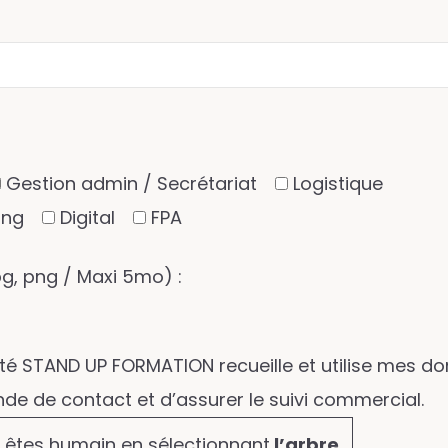
Gestion admin / Secrétariat
Logistique
ing
Digital
FPA
pg, png / Maxi 5mo) :
été STAND UP FORMATION recueille et utilise mes d
de de contact et d’assurer le suivi commercial.
s êtes humain en sélectionnant
l’arbre
.