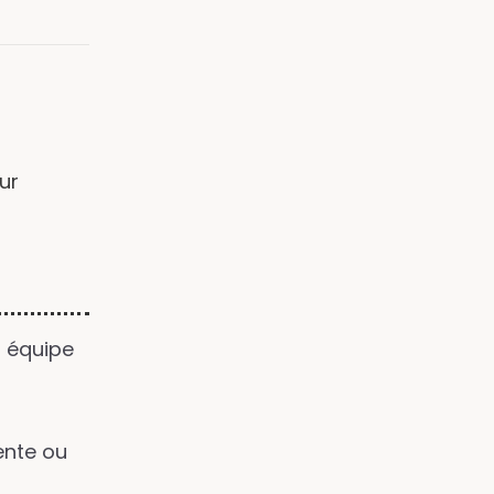
ur
n équipe
ente ou