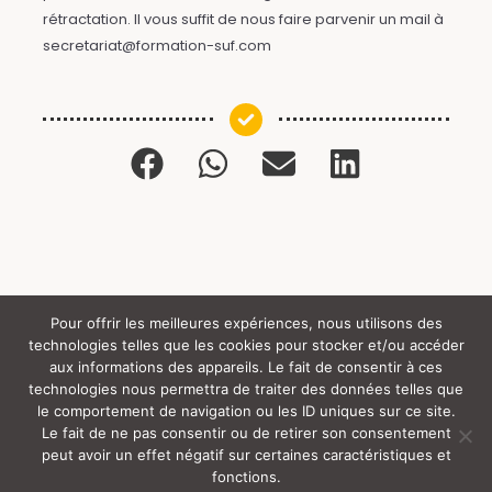
rétractation. Il vous suffit de nous faire parvenir un mail à
secretariat@formation-suf.com
Pour offrir les meilleures expériences, nous utilisons des
technologies telles que les cookies pour stocker et/ou accéder
Tous droits réservés (c) SUF (y) 2024 |
aux informations des appareils. Le fait de consentir à ces
technologies nous permettra de traiter des données telles que
le comportement de navigation ou les ID uniques sur ce site.
Rgpd
Mentions Légales
S’Inscrire
Le fait de ne pas consentir ou de retirer son consentement
peut avoir un effet négatif sur certaines caractéristiques et
Handicap
Certificat Qualiopi
[ SUF ]
fonctions.