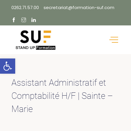
Skip
0262.71.57.00
secretariat@formation-suf.com
to
content
Ouvrir la barre d’outils
Assistant Administratif et
Comptabilité H/F | Sainte –
Marie